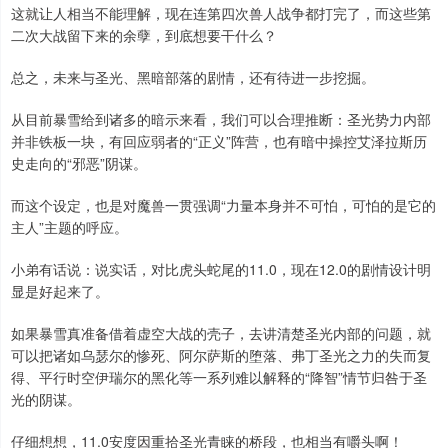
这就让人相当不能理解，现在连第四次兽人战争都打完了，而这些第
二次大战留下来的余孽，到底想要干什么？
总之，未来与圣光、黑暗部落的剧情，还有待进一步挖掘。
从目前暴雪给到诸多的暗示来看，我们可以合理推断：圣光势力内部
并非铁板一块，有回应弱者的“正义”阵营，也有暗中操控艾泽拉斯历
史走向的“邪恶”阴谋。
而这个设定，也是对魔兽一贯强调“力量本身并不可怕，可怕的是它的
主人”主题的呼应。
小弟有话说：说实话，对比虎头蛇尾的11.0，现在12.0的剧情设计明
显是好起来了。
如果暴雪真准备借着虚空大战的壳子，去讲清楚圣光内部的问题，就
可以把诸如乌瑟尔的惨死、阿尔萨斯的堕落、弗丁圣光之力的失而复
得、平行时空伊瑞尔的黑化等一系列难以解释的“降智”情节归咎于圣
光的阴谋。
仔细想想，11.0安度因重拾圣光青睐的桥段，也相当有嚼头啊！