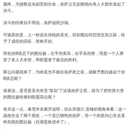
最终，为拯救这名副官的生命，洛萨义无反顾地向兽人大酋长发起了
决斗。
决斗的结果自不用说，洛萨战死沙场。
可诡异的是，上一秒还在掉线的圣光，却在图拉特悲愤交加之际，给
予了成倍的回应，简称开挂。
而在挂B状态下的图拉扬，左手伤害高，右手高伤害，愣是一个人莽
穿了兽人大本营，帮联盟拿下最后的胜利。
那么问题就来了，为啥圣光不能在洛萨死之前，就赋予图拉扬这个挂
B状态呢？
或者说，是否是圣光有意“策划”了这场洛萨之死，就为了把性情大变
的图拉扬给推到联盟高位呢？
有关这一点，暴雪并未展开说明，但从库德兰·蛮锤的视角来看：这一
战他失去了两个朋友，一个是已牺牲的洛萨，另一个则是内心失去某
种东西的图拉扬（目测是铁进本了）。