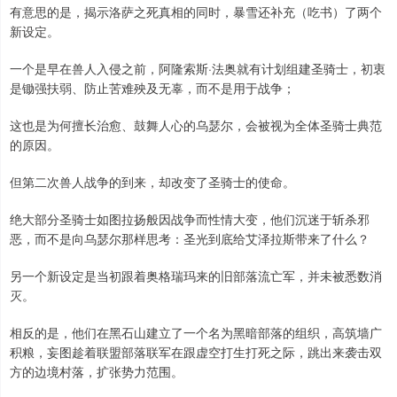
有意思的是，揭示洛萨之死真相的同时，暴雪还补充（吃书）了两个
新设定。
一个是早在兽人入侵之前，阿隆索斯·法奥就有计划组建圣骑士，初衷
是锄强扶弱、防止苦难殃及无辜，而不是用于战争；
这也是为何擅长治愈、鼓舞人心的乌瑟尔，会被视为全体圣骑士典范
的原因。
但第二次兽人战争的到来，却改变了圣骑士的使命。
绝大部分圣骑士如图拉扬般因战争而性情大变，他们沉迷于斩杀邪
恶，而不是向乌瑟尔那样思考：圣光到底给艾泽拉斯带来了什么？
另一个新设定是当初跟着奥格瑞玛来的旧部落流亡军，并未被悉数消
灭。
相反的是，他们在黑石山建立了一个名为黑暗部落的组织，高筑墙广
积粮，妄图趁着联盟部落联军在跟虚空打生打死之际，跳出来袭击双
方的边境村落，扩张势力范围。