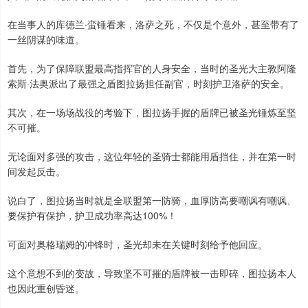
在当事人的库德兰·蛮锤看来，洛萨之死，不仅是个意外，甚至带有了
一丝阴谋的味道。
首先，为了保障联盟最高指挥官的人身安全，当时的圣光大主教阿隆
索斯·法奥派出了最强之盾图拉扬担任副官，时刻护卫洛萨的安全。
其次，在一场场战役的考验下，图拉扬手握的盾牌已被圣光锤炼至坚
不可摧。
无论面对多强的攻击，这位年轻的圣骑士都能用盾挡住，并在第一时
间发起反击。
说白了，图拉扬当时就是全联盟第一防骑，血厚防高要嘲讽有嘲讽、
要保护有保护，护卫成功率高达100%！
可面对奥格瑞姆的冲锋时，圣光却未在关键时刻给予他回应。
这个意想不到的变故，导致坚不可摧的盾牌被一击即碎，图拉扬本人
也因此重创昏迷。