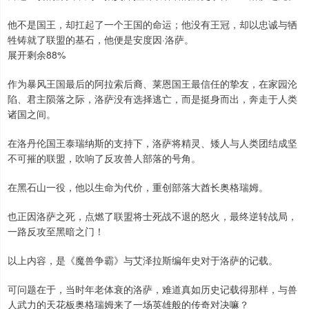
他不是国王，却扛起了一个王国的命运；他没有王冠，却以忠诚与牺
牲铸就了联盟的基石，他便是安度因·洛萨。
展开剩余88%
作为暴风王国最后的阿拉索后裔、莱恩国王最信任的挚友，在家园沦
陷、君主陨落之际，洛萨没有选择逃亡，而是挺身而出，奔走于人类
诸国之间。
在洛丹伦国王泰瑞纳斯的支持下，洛萨将精灵、矮人与人类团结成坚
不可摧的联盟，吹响了反攻兽人部落的号角。
在黑石山一役，他以生命为代价，重创部落大酋长奥格瑞姆。
也正因洛萨之死，点燃了联盟将士死战不退的怒火，最终逆转战局，
一路反攻至黑暗之门！
以上内容，是《魔兽争霸》与艾泽拉斯编年史对于洛萨的记载。
可问题在于，当时年老体衰的洛萨，难道真如历史记载得那样，与兽
人武力的天花板奥格瑞姆来了一场英雄般的传奇对决嘛？