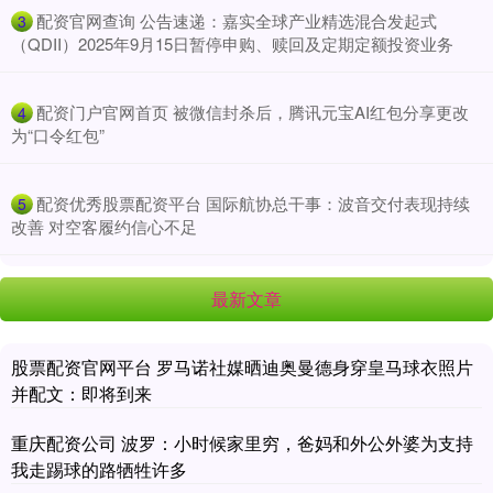
​配资官网查询 公告速递：嘉实全球产业精选混合发起式
3
（QDII）2025年9月15日暂停申购、赎回及定期定额投资业务
​配资门户官网首页 被微信封杀后，腾讯元宝AI红包分享更改
4
为“口令红包”
​配资优秀股票配资平台 国际航协总干事：波音交付表现持续
5
改善 对空客履约信心不足
最新文章
股票配资官网平台 罗马诺社媒晒迪奥曼德身穿皇马球衣照片
并配文：即将到来
重庆配资公司 波罗：小时候家里穷，爸妈和外公外婆为支持
我走踢球的路牺牲许多