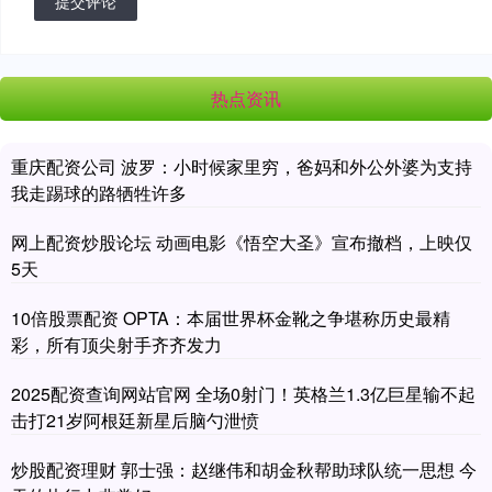
提交评论
热点资讯
重庆配资公司 波罗：小时候家里穷，爸妈和外公外婆为支持
我走踢球的路牺牲许多
网上配资炒股论坛 动画电影《悟空大圣》宣布撤档，上映仅
5天
10倍股票配资 OPTA：本届世界杯金靴之争堪称历史最精
彩，所有顶尖射手齐齐发力
2025配资查询网站官网 全场0射门！英格兰1.3亿巨星输不起
击打21岁阿根廷新星后脑勺泄愤
炒股配资理财 郭士强：赵继伟和胡金秋帮助球队统一思想 今