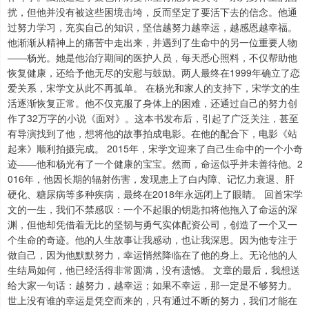
扰，但他并没有被这些困境击垮，反而坚定了要活下去的信念。他通
过努力学习，充实自己的知识，坚信越努力越幸运，越感恩越幸福。
他渐渐从精神上的痛苦中走出来，并遇到了生命中的另一位重要人物
——杨光。她是他治疗期间的医护人员，每天悉心照料，不仅帮助他
恢复健康，还给予他无尽的安慰与鼓励。两人最终在1999年确立了恋
爱关系，宋学文从此不再孤单。 在杨光和家人的支持下，宋学文的生
活逐渐恢复正常。他不仅克服了身体上的困难，还通过自己的努力创
作了32万字的小说《面对》。这本书发布后，引起了广泛关注，甚至
有导演找到了他，想将他的故事拍成电影。在他的配合下，电影《站
起来》顺利拍摄完成。 2015年，宋学文迎来了自己生命中的一个小奇
迹——他和杨光有了一个健康的宝宝。然而，命运似乎并未善待他。2
016年，他因长期的辐射伤害，发现患上了白内障、记忆力衰退、肝
硬化、糖尿病等多种疾病，最终在2018年永远闭上了眼睛。 回首宋学
文的一生，我们不禁感叹：一个不起眼的钥匙扣将他拖入了命运的深
渊，但他却凭借着无比的坚韧与勇气实体配资公司，创造了一个又一
个生命的奇迹。他的人生故事让我感动，也让我深思。因为他专注于
做自己，因为他默默努力，幸运悄然降临在了他的身上。无论他的人
生结局如何，他已经活得非常圆满，没有遗憾。 文章的最后，我想送
给大家一句话：越努力，越幸运；如果不幸运，那一定是不够努力。
世上没有谁的幸运是凭空而来的，只有通过不断的努力，我们才能在