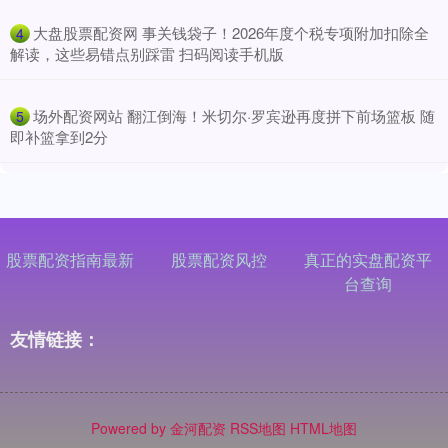
​大盘股票配资网 事关钱袋子！2026年度个税专项附加扣除全
4
解读，这些易错点别踩雷 扫码阅读手机版
​场外配资网站 翻江倒海！米切尔·罗宾逊再度拼下前场篮板 随
5
即补篮拿到2分
股票配资指南最新
股票配资风控
真正的实盘配资平
台查询
友情链接：
Powered by
金河配资
RSS地图
HTML地图