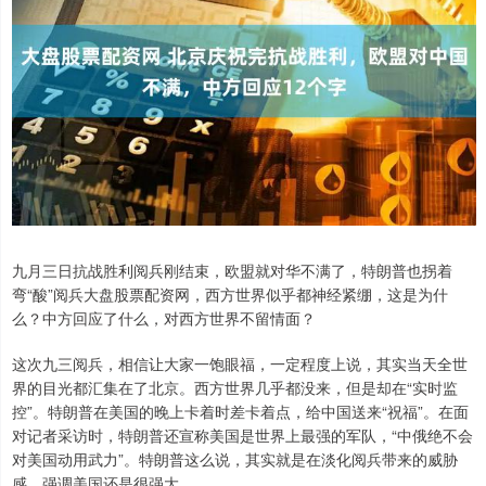
九月三日抗战胜利阅兵刚结束，欧盟就对华不满了，特朗普也拐着
弯“酸”阅兵大盘股票配资网，西方世界似乎都神经紧绷，这是为什
么？中方回应了什么，对西方世界不留情面？
这次九三阅兵，相信让大家一饱眼福，一定程度上说，其实当天全世
界的目光都汇集在了北京。西方世界几乎都没来，但是却在“实时监
控”。特朗普在美国的晚上卡着时差卡着点，给中国送来“祝福”。在面
对记者采访时，特朗普还宣称美国是世界上最强的军队，“中俄绝不会
对美国动用武力”。特朗普这么说，其实就是在淡化阅兵带来的威胁
感，强调美国还是很强大。