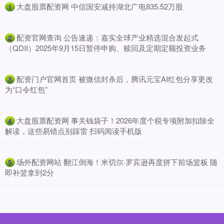
​大盘股票配资网 中信国安减持湖北广电835.52万股
1
​配资官网查询 公告速递：嘉实全球产业精选混合发起式
2
（QDII）2025年9月15日暂停申购、赎回及定期定额投资业务
​配资门户官网首页 被微信封杀后，腾讯元宝AI红包分享更改
3
为“口令红包”
​大盘股票配资网 事关钱袋子！2026年度个税专项附加扣除全
4
解读，这些易错点别踩雷 扫码阅读手机版
​场外配资网站 翻江倒海！米切尔·罗宾逊再度拼下前场篮板 随
5
即补篮拿到2分