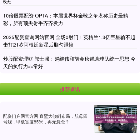
5天
10倍股票配资 OPTA：本届世界杯金靴之争堪称历史最精
彩，所有顶尖射手齐齐发力
2025配资查询网站官网 全场0射门！英格兰1.3亿巨星输不起
击打21岁阿根廷新星后脑勺泄愤
炒股配资理财 郭士强：赵继伟和胡金秋帮助球队统一思想 今
天的执行力非常好
推荐资讯
配资门户网官方网 直壁大倾斜布局，航母四
号舰，甲板宽度85米，再无悬念？