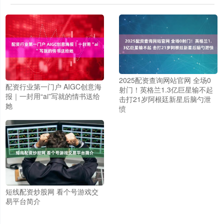
2025配资查询网站官网 全场0
配资行业第一门户 AIGC创意海
射门！英格兰1.3亿巨星输不起
报｜一封用“ai”写就的情书送给
击打21岁阿根廷新星后脑勺泄
她
愤
短线配资炒股网 看个号游戏交
易平台简介