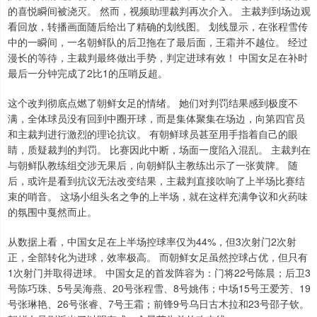
的喜悦瞬间被浇灭。 然而，视频助理裁判再次介入。 主裁判到场边观
看回放，转播画面随后给出了精确的划线图。 划线显示，在张程雪传
中的一瞬间，一名朝鲜队的后卫拖在了最后面，王霜并不越位。 经过
漫长的等待，主裁判最终做出手势，判定进球有效！ 中国女足在补时
最后一分钟完成了2比1的压哨反超。
这个改判彻底点燃了朝鲜女足的情绪。 她们对判罚结果感到极度不
满，全体球员没有回到中圈开球，而是集体聚集在场边，向第四官员
和主裁判进行激烈的理论抗议。 有朝鲜球员甚至用手指着自己的眼
睛，质疑裁判的判罚。 比赛因此中断，场面一度陷入混乱。 主裁判在
与朝鲜队教练组交涉无果后，向朝鲜队主教练出示了一张黄牌。 随
后，或许是看到抗议无法改变结果，主裁判直接吹响了上半场比赛结
束的哨音。 这场小组头名之争的上半场，就在这样充满争议和火药味
的氛围中戛然而止。
从数据上看，中国女足在上半场控球率仅为44%，但3次射门2次射
正，全部转化为进球，效率极高。 而朝鲜女足虽然控球占优，但只有
1次射门并取得进球。 中国女足的首发阵容为：门将22号陈晨；后卫3
号陈巧珠、5号吴海燕、20号张程雪、8号姚伟；中场15号王爱芳、19
号张琳艳、26号张睿、7号王霜；前锋9号乌日古木拉和23号邵子钦。