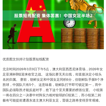
优质图文扶持计划股票短线配资
北京时间2026年3月9日下午5点，澳大利亚西悉尼体育场，2026年女
足亚洲杯B组迎来收官之战。 这场比赛无关出线，却直接决定小组头
名的归属。 赛前，朝鲜女足和中国女足同积6分，但朝鲜队手握8个净
胜球，中国队只有5个。 这意味着，朝鲜队打平即可锁定第一，而中
国队必须取胜才能反超对手，抢下这个至关重要的榜首位置。 小组第
一将在四分之一决赛中对阵实力相对较弱的C组第二，而小组第二则
极有可能提前遭遇东道主澳大利亚女足，晋级之路将变得异常艰难。