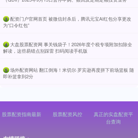
​配资门户官网首页 被微信封杀后，腾讯元宝AI红包分享更改
3
为“口令红包”
​大盘股票配资网 事关钱袋子！2026年度个税专项附加扣除全
4
解读，这些易错点别踩雷 扫码阅读手机版
​场外配资网站 翻江倒海！米切尔·罗宾逊再度拼下前场篮板 随
5
即补篮拿到2分
股票配资指南最新
股票配资风控
真正的实盘配资平
台查询