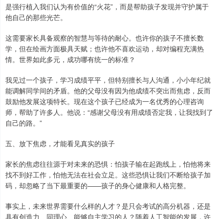
是强行植入我们认为有价值的“火花”，而是帮助孩子发现并守护属于
他自己的那些光芒。
这需要家长具备观察的智慧与等待的耐心。也许你的孩子不擅长数
学，但在绘画方面极具天赋；也许他不喜欢运动，却对编程充满热
情。世界如此多元，成功哪有统一的标准？
我见过一个孩子，学习成绩平平，但特别擅长与人沟通，小小年纪就
能调解同学间的矛盾。他的父母没有因为他成绩不突出而焦虑，反而
鼓励他发展这项特长。现在这个孩子已经成为一名优秀的心理咨询
师，帮助了许多人。他说：“感谢父母没有用成绩否定我，让我找到了
自己的路。”
五、放下焦虑，才能看见真实的孩子
家长的焦虑往往源于对未来的恐惧：怕孩子输在起跑线上，怕他将来
找不到好工作，怕他无法在社会立足。这些恐惧让我们不断给孩子加
码，却忽略了当下最重要的——孩子的身心健康和人格完整。
事实上，未来世界需要什么样的人才？是只会考试的高分机器，还是
具有创造力、同理心、能够自主学习的人？随着人工智能的发展，许