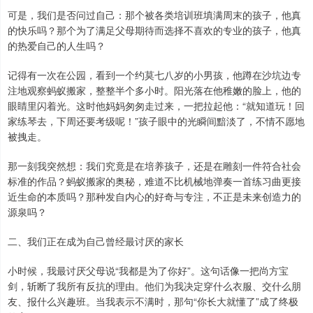
可是，我们是否问过自己：那个被各类培训班填满周末的孩子，他真
的快乐吗？那个为了满足父母期待而选择不喜欢的专业的孩子，他真
的热爱自己的人生吗？
记得有一次在公园，看到一个约莫七八岁的小男孩，他蹲在沙坑边专
注地观察蚂蚁搬家，整整半个多小时。阳光落在他稚嫩的脸上，他的
眼睛里闪着光。这时他妈妈匆匆走过来，一把拉起他：“就知道玩！回
家练琴去，下周还要考级呢！”孩子眼中的光瞬间黯淡了，不情不愿地
被拽走。
那一刻我突然想：我们究竟是在培养孩子，还是在雕刻一件符合社会
标准的作品？蚂蚁搬家的奥秘，难道不比机械地弹奏一首练习曲更接
近生命的本质吗？那种发自内心的好奇与专注，不正是未来创造力的
源泉吗？
二、我们正在成为自己曾经最讨厌的家长
小时候，我最讨厌父母说“我都是为了你好”。这句话像一把尚方宝
剑，斩断了我所有反抗的理由。他们为我决定穿什么衣服、交什么朋
友、报什么兴趣班。当我表示不满时，那句“你长大就懂了”成了终极