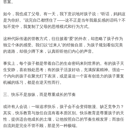
答案。
如今，我也成了父母。有一天，我下意识地对孩子说：“听话，妈妈这
是为你好。”说完自己都愣住了——这不正是当年我最反感的话吗？不
知不觉中，我复制了父母的思维模式和行为方式。
这种代际传递的管教方式，往往披着“爱”的外衣，却忽略了孩子作为
独立个体的感受。我们以“过来人”的经验自居，为孩子规划看似完美
的道路，却很少蹲下来，认真听听他们内心的声音。
事实上，每个孩子都是带着自己的生命密码来到世界的。有的孩子天
生安静，喜欢独处思考；有的孩子活泼好动，充满探索精神。强迫一
个内向的孩子在聚光灯下表演，或是逼迫一个富有创造力的孩子重复
机械的练习，都是在逆天性而行。
三、快乐不是放纵，而是尊重成长的节奏
或许有人会说：一味追求快乐，孩子会不会变得散漫、缺乏竞争力？
其实，快乐教育与放任自流有着本质区别。快乐教育是尊重孩子的天
性，提供适合他成长的土壤，让他按照自己的节奏生根发芽；而放任
自流则是完全不管不顾，那是另一种极端。