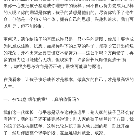
果你一心要把孩子塑造成你理想中的模样，何不自己努力去成为那样
的人呢？你的期望是你的，孩子的梦想是他们的。尽管你给予了他生
命，但他是一个独立的个体，拥有自己的思想、兴趣和追求。我们可
以引导，但不能控制。
更何况，遗传给孩子的基因或许只是一只小鸟的蓝图，你却非要他成
为凤凰或雄鹰。试想，如果你种下的是草的种子，却期盼它开出绚烂
的花朵，开不出来还要责怪它不够努力——这公平吗？方向错了，再
多的努力也可能徒劳无功。但现实中，许多家长只顾催促孩子“努
力”，却很少思考方向是否正确，最终可能事与愿违。
在我看来，让孩子快乐成长才是根本。做真实的自己，才是最高级的
人生。
一、被“出息”绑架的童年，真的值得吗？
我们这一代家长，似乎总是活在这种焦虑里：别人家的孩子已经会背
唐诗了，我的孩子还不能完整说话；别人家的孩子钢琴过了八级，我
的孩子还在抗拒练琴。这种比较从孩子踏入幼儿园的那一刻就开始
了，然后伴随整个求学阶段，甚至延续到就业、成家。