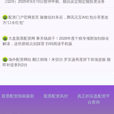
（QDII）2025年9月15日暂停申购、赎回及定期定额投资业务
​配资门户官网首页 被微信封杀后，腾讯元宝AI红包分享更改
3
为“口令红包”
​大盘股票配资网 事关钱袋子！2026年度个税专项附加扣除全
4
解读，这些易错点别踩雷 扫码阅读手机版
​场外配资网站 翻江倒海！米切尔·罗宾逊再度拼下前场篮板 随
5
即补篮拿到2分
股票配资指南最新
股票配资风控
真正的实盘配资平
台查询