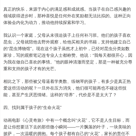
真正的快乐，来源于内心的满足感和成就感。当孩子在自己感兴趣的
领域获得进步时，那种喜悦是任何外在奖励都无法比拟的。这种正向
体验会内化为动力，推动他持续探索和学习。
我认识一个家庭，父母从未强迫孩子上任何补习班。他们的孩子喜欢
昆虫，父母就陪他去野外观察，给他买相关的书籍，支持他建立自己
的“昆虫博物馆”。现在这个孩子虽然才上初中，已经对昆虫分类如数
家珍，写的观察笔记连专业人士都称赞。他说：“我每天都很开心，因
为我在做自己喜欢的事情。”他的眼神清澈而坚定，那是一种被充分尊
重和支持的孩子才有的光芒。
相比之下，那些被父母逼着学奥数、练钢琴的孩子，有多少是真正热
爱这些活动的呢？一旦外在压力消失，他们很可能再也不碰这些技
能，甚至产生厌恶情绪。这样的“培养”，代价是不是太大了？
四、找到属于孩子的“生命火花”
动画电影《心灵奇旅》中有一个概念叫“火花”，它不是人生目标，而
是让你想要活下去的那些微小瞬间——一片飘落的叶子，一块美味的
披萨，一次温暖的拥抱。每个孩子都有自己的“火花”，家长的责任不